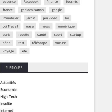
essence
Facebook
finance
fourmis
france
geolocalisation
google
immobilier
jardin
jeu vidéo
loi
Loi Travail
nasa
news
numérique
paris
recette
santé
sport
startup
série
test
téléscope
voiture
voyage
été
ndi 16 janvier : comment
Allocations familiales, créat
RUBRIQUES
ncre le « Blue monday » ?
d’entreprise : ce qui change e
avril
Actualités
Economie
High-Tech
Insolite
Internet