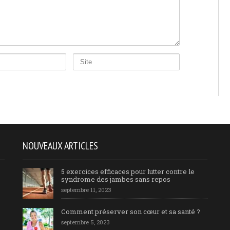
NOUVEAUX ARTICLES
5 exercices efficaces pour lutter contre le
syndrome des jambes sans repos
septembre 11, 2023
Comment préserver son cœur et sa santé ?
septembre 5, 2023