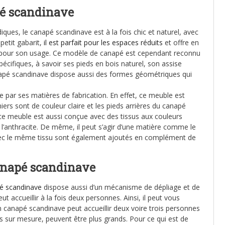
pé scandinave
ues, le canapé scandinave est à la fois chic et naturel, avec
petit gabarit,
il est parfait pour les espaces réduits
et offre en
te pour son usage. Ce modèle de canapé est cependant reconnu
écifiques, à savoir ses pieds en bois naturel, son assise
napé scandinave dispose aussi des formes géométriques qui
 par ses matières de fabrication. En effet, ce meuble est
ers sont de couleur claire et les pieds arrières du canapé
 ce meuble est aussi conçue avec des tissus aux couleurs
ou l’anthracite. De même, il peut s’agir d’une matière comme le
ec le même tissu sont également ajoutés en complément de
anapé scandinave
é scandinave
dispose aussi d’un mécanisme de dépliage et de
 peut accueillir à la fois deux personnes. Ainsi, il peut vous
un canapé scandinave peut accueillir deux voire trois personnes
s sur mesure, peuvent être plus grands. Pour ce qui est de