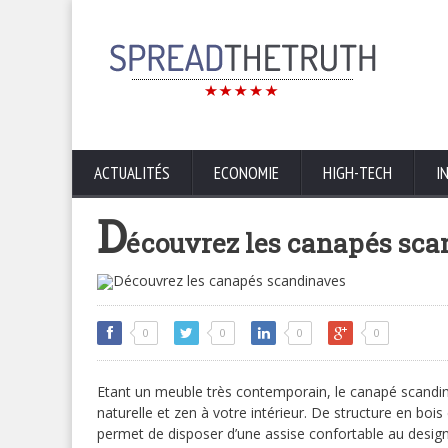
ACTUALITÉS
ECONOMIE
HIGH-TECH
I
D
écouvrez les canapés sc
0
0
0
0
Etant un meuble très contemporain, le canapé scandinav
naturelle et zen à votre intérieur. De structure en bo
permet de disposer d’une assise confortable au design