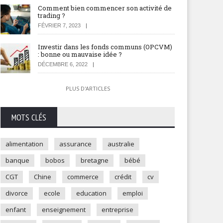
Comment bien commencer son activité de
trading ?
FÉVRIER 7, 2023
Investir dans les fonds communs (OPCVM)
: bonne ou mauvaise idée ?
DÉCEMBRE 6, 2022
PLUS D'ARTICLES
MOTS CLÉS
alimentation
assurance
australie
banque
bobos
bretagne
bébé
CGT
Chine
commerce
crédit
cv
divorce
ecole
education
emploi
enfant
enseignement
entreprise