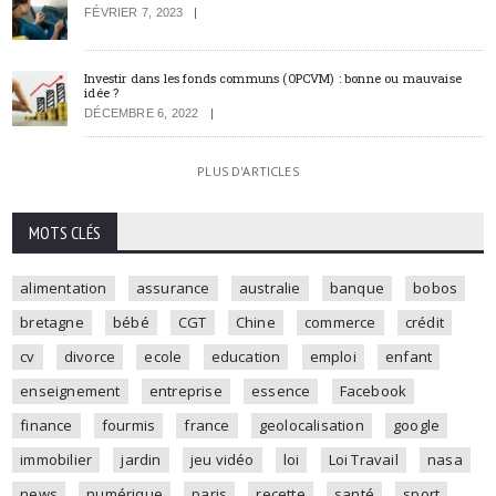
FÉVRIER 7, 2023
Investir dans les fonds communs (OPCVM) : bonne ou mauvaise
idée ?
DÉCEMBRE 6, 2022
PLUS D'ARTICLES
MOTS CLÉS
alimentation
assurance
australie
banque
bobos
bretagne
bébé
CGT
Chine
commerce
crédit
cv
divorce
ecole
education
emploi
enfant
enseignement
entreprise
essence
Facebook
finance
fourmis
france
geolocalisation
google
immobilier
jardin
jeu vidéo
loi
Loi Travail
nasa
news
numérique
paris
recette
santé
sport