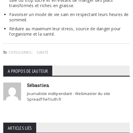
salé ou trop sucré et en évitant de manger des plats
transformés et riches en graisse.
Favoriser un mode de vie sain en respectant leurs heures de
sommeil.
Réduire au maximum leur stress, source de danger pour
l’organisme et la santé.
CATEGORIES:
SANTÉ
A PROPOS DE L'AUTEUR
Sébastien
Journaliste indépendant - Webmaster du site
SpreadTheTruth.fr
ARTICLES LIÉS