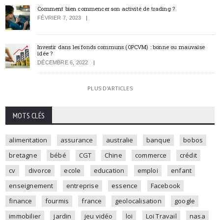
Comment bien commencer son activité de trading ?
FÉVRIER 7, 2023
Investir dans les fonds communs (OPCVM) : bonne ou mauvaise
idée ?
DÉCEMBRE 6, 2022
PLUS D'ARTICLES
MOTS CLÉS
alimentation
assurance
australie
banque
bobos
bretagne
bébé
CGT
Chine
commerce
crédit
cv
divorce
ecole
education
emploi
enfant
enseignement
entreprise
essence
Facebook
finance
fourmis
france
geolocalisation
google
immobilier
jardin
jeu vidéo
loi
Loi Travail
nasa