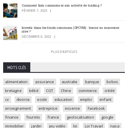
Comment bien commencer son activité de trading ?
FÉVRIER 7, 2023
Investir dans les fonds communs (OPCVM) : bonne ou mauvaise
idée ?
DÉCEMBRE 6, 2022
PLUS D'ARTICLES
MOTS CLÉS
alimentation
assurance
australie
banque
bobos
bretagne
bébé
CGT
Chine
commerce
crédit
cv
divorce
ecole
education
emploi
enfant
enseignement
entreprise
essence
Facebook
finance
fourmis
france
geolocalisation
google
immobilier
jardin
jeu vidéo
loi
Loi Travail
nasa