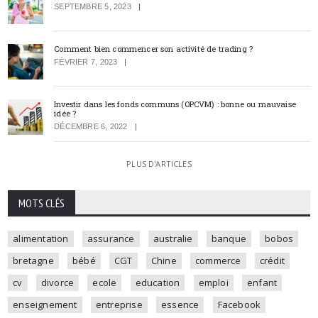
SEPTEMBRE 5, 2023
Comment bien commencer son activité de trading ?
FÉVRIER 7, 2023
Investir dans les fonds communs (OPCVM) : bonne ou mauvaise
idée ?
DÉCEMBRE 6, 2022
PLUS D'ARTICLES
MOTS CLÉS
alimentation
assurance
australie
banque
bobos
bretagne
bébé
CGT
Chine
commerce
crédit
cv
divorce
ecole
education
emploi
enfant
enseignement
entreprise
essence
Facebook