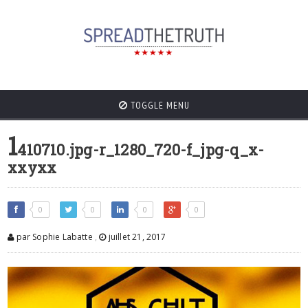
TOGGLE MENU
1
410710.jpg-r_1280_720-f_jpg-q_x-
xxyxx
0
0
0
0
par Sophie Labatte
,
juillet 21, 2017