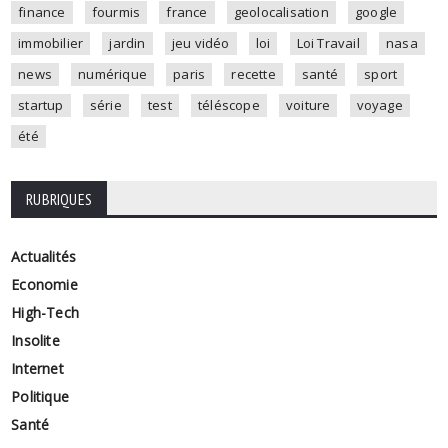
finance
fourmis
france
geolocalisation
google
immobilier
jardin
jeu vidéo
loi
Loi Travail
nasa
news
numérique
paris
recette
santé
sport
startup
série
test
téléscope
voiture
voyage
été
RUBRIQUES
Actualités
Economie
High-Tech
Insolite
Internet
Politique
Santé