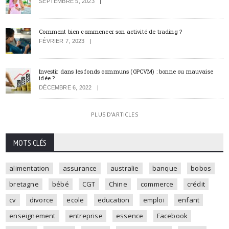
SEPTEMBRE 5, 2023
Comment bien commencer son activité de trading ?
FÉVRIER 7, 2023
Investir dans les fonds communs (OPCVM) : bonne ou mauvaise
idée ?
DÉCEMBRE 6, 2022
PLUS D'ARTICLES
MOTS CLÉS
alimentation
assurance
australie
banque
bobos
bretagne
bébé
CGT
Chine
commerce
crédit
cv
divorce
ecole
education
emploi
enfant
enseignement
entreprise
essence
Facebook