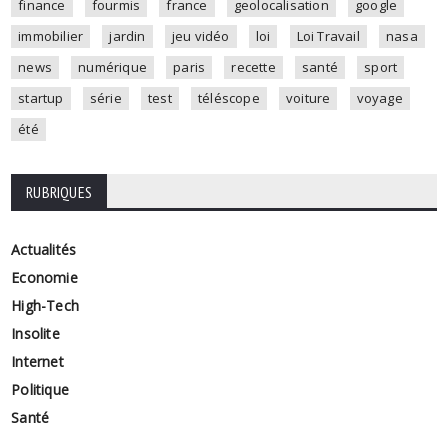
finance
fourmis
france
geolocalisation
google
immobilier
jardin
jeu vidéo
loi
Loi Travail
nasa
news
numérique
paris
recette
santé
sport
startup
série
test
téléscope
voiture
voyage
été
RUBRIQUES
Actualités
Economie
High-Tech
Insolite
Internet
Politique
Santé