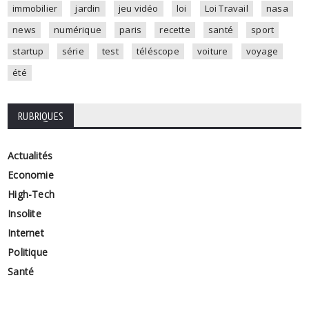
immobilier
jardin
jeu vidéo
loi
Loi Travail
nasa
news
numérique
paris
recette
santé
sport
startup
série
test
téléscope
voiture
voyage
été
RUBRIQUES
Actualités
Economie
High-Tech
Insolite
Internet
Politique
Santé