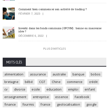
Comment bien commencer son activité de trading ?
FÉVRIER 7, 2023
Investir dans les fonds communs (OPCVM) : bonne ou mauvaise
idée ?
DÉCEMBRE 6, 2022
PLUS D'ARTICLES
MOTS CLÉS
alimentation
assurance
australie
banque
bobos
bretagne
bébé
CGT
Chine
commerce
crédit
cv
divorce
ecole
education
emploi
enfant
enseignement
entreprise
essence
Facebook
finance
fourmis
france
geolocalisation
google