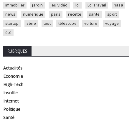
immobilier
jardin
jeu vidéo
loi
Loi Travail
nasa
news
numérique
paris
recette
santé
sport
startup
série
test
téléscope
voiture
voyage
été
RUBRIQUES
Actualités
Economie
High-Tech
Insolite
Internet
Politique
Santé