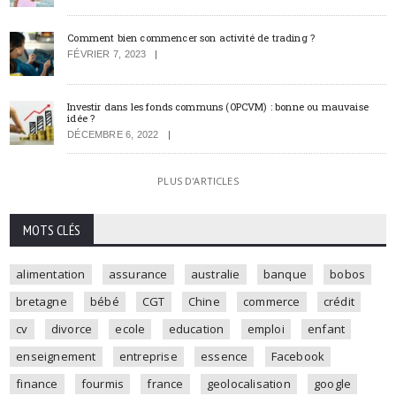
Comment bien commencer son activité de trading ?
FÉVRIER 7, 2023
Investir dans les fonds communs (OPCVM) : bonne ou mauvaise
idée ?
DÉCEMBRE 6, 2022
PLUS D'ARTICLES
MOTS CLÉS
alimentation
assurance
australie
banque
bobos
bretagne
bébé
CGT
Chine
commerce
crédit
cv
divorce
ecole
education
emploi
enfant
enseignement
entreprise
essence
Facebook
finance
fourmis
france
geolocalisation
google